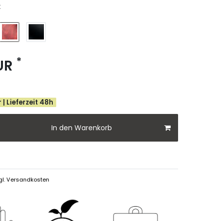
k
*
EUR
 | Lieferzeit 48h
In den Warenkorb
gl.
Versandkosten