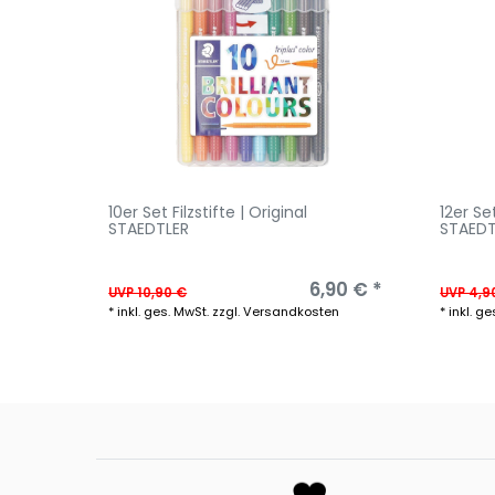
10er Set Filzstifte | Original
12er Se
STAEDTLER
STAEDT
6,90 € *
UVP 10,90 €
UVP 4,9
*
inkl. ges. MwSt.
zzgl.
Versandkosten
*
inkl. ge