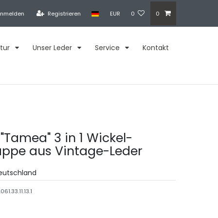
nmelden
Registrieren
EUR
0
0
tur
Unser Leder
Service
Kontakt
"Tamea" 3 in 1 Wickel-
ppe aus Vintage-Leder
Deutschland
.061.33.11.13.1