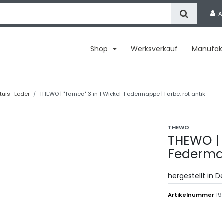
A
Shop
Werksverkauf
Manufak
etuis_Leder
THEWO | "Tamea" 3 in 1 Wickel-Federmappe | Farbe: rot antik
THEWO
THEWO | 
Federma
hergestellt in 
Artikelnummer
19