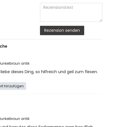
Bewertungssterne
Bewertungsster
Bewertungsst
Bewertungs
Bewertun
Titel
Rezensionstext
Rezension senden
sche
 dunkelbraun antik
liebe dieses Ding, so hilfreich und geil zum flexen.
rt hinzufügen
 dunkelbraun antik