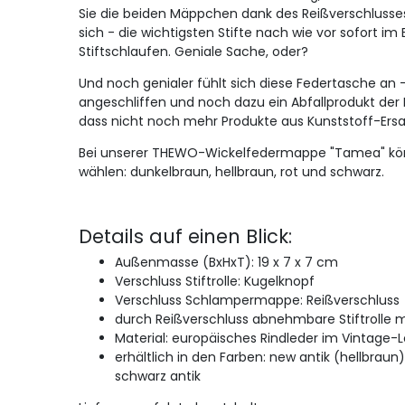
Sie die beiden Mäppchen dank des Reißverschlusses
sich - die wichtigsten Stifte nach wie vor sofort im
Stiftschlaufen. Geniale Sache, oder?
Und noch genialer fühlt sich diese Federtasche an 
angeschliffen und noch dazu ein Abfallprodukt der F
dass nicht noch mehr Produkte aus Kunststoff-Ers
Bei unserer THEWO-Wickelfedermappe "Tamea" kön
wählen: dunkelbraun, hellbraun, rot und schwarz.
Details auf einen Blick:
Außenmasse (BxHxT): 19 x 7 x 7 cm
Verschluss Stiftrolle: Kugelknopf
Verschluss Schlampermappe: Reißverschluss
durch Reißverschluss abnehmbare Stiftrolle mi
Material: europäisches Rindleder im Vintage-
erhältlich in den Farben: new antik (hellbraun) 
schwarz antik