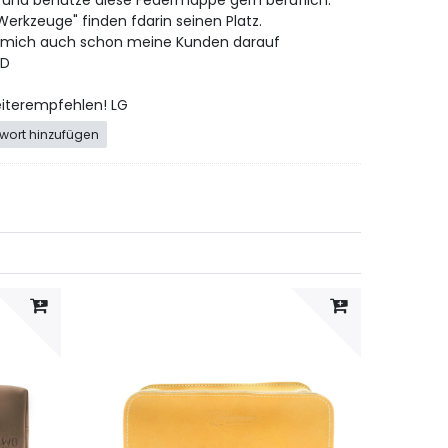
in und benutze diese Federmappe gern beruflich.
Werkzeuge" finden fdarin seinen Platz.
 mich auch schon meine Kunden darauf
:D
eiterempfehlen! LG
wort hinzufügen