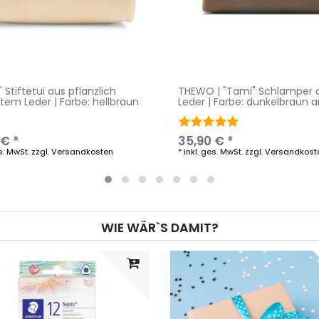
" Stiftetui aus pflanzlich
THEWO | "Tami" Schlamper 
tem Leder | Farbe: hellbraun
Leder | Farbe: dunkelbraun a
 € *
35,90 € *
s. MwSt.
zzgl.
Versandkosten
*
inkl. ges. MwSt.
zzgl.
Versandkost
WIE WÄR`S DAMIT?