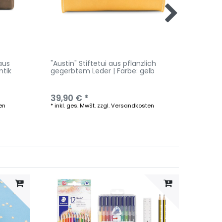
aus
"Austin" Stiftetui aus pflanzlich
"Miami
ntik
gegerbtem Leder | Farbe: gelb
| Farb
39,90 € *
29,90
en
*
inkl. ges. MwSt.
zzgl.
Versandkosten
*
inkl. g