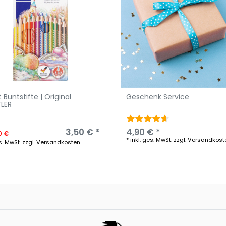
t Buntstifte | Original
Geschenk Service
LER
3,50 € *
4,90 € *
0 €
*
inkl. ges. MwSt.
zzgl.
Versandkost
s. MwSt.
zzgl.
Versandkosten