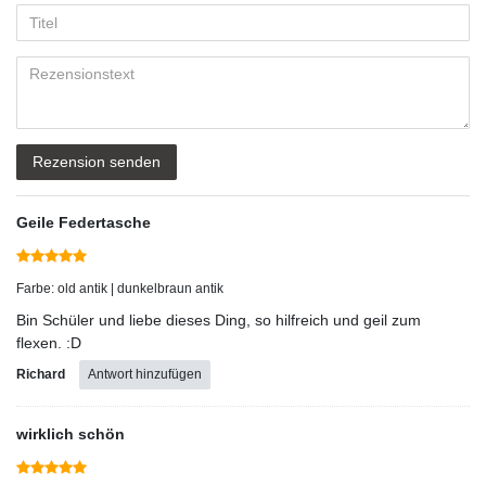
5
5
5
5
5
Anzeigename
Bewertungssternen
Bewertungssternen
Bewertungssternen
Bewertungssternen
Bewertungssternen
(optional)
Titel
Rezensionstext
Rezension senden
Geile Federtasche
Farbe: old antik | dunkelbraun antik
Bin Schüler und liebe dieses Ding, so hilfreich und geil zum
flexen. :D
Richard
Antwort hinzufügen
wirklich schön