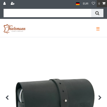
EUR
0
☰