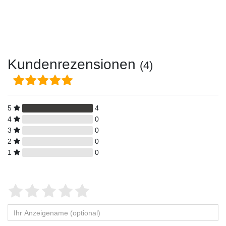
Kundenrezensionen
(4)
5
4
4
0
3
0
2
0
1
0
Bewertungssterne
1
2
3
4
5
von
von
von
von
von
Ihr
Platzhalter