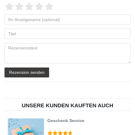
Bewertungssterne
1
2
3
4
5
von
von
von
von
von
Ihr
Platzhalter
5
5
5
5
5
Anzeigename
Bewertungssternen
Bewertungssternen
Bewertungssternen
Bewertungssternen
Bewertungssternen
(optional)
Titel
Rezensionstext
Rezension senden
UNSERE KUNDEN KAUFTEN AUCH
Geschenk Service