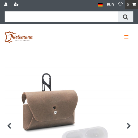
EUR
0
☰