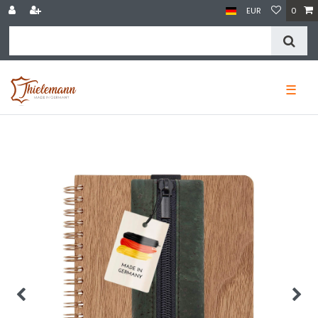
EUR
0
☰