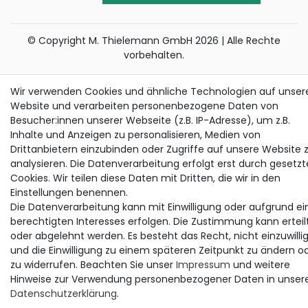
© Copyright M. Thielemann GmbH 2026 | Alle Rechte
vorbehalten.
alle Preise inkl. gesetzlicher MwSt. | zzgl. Versandkosten
Wir verwenden Cookies und ähnliche Technologien auf unser
Die durchgestrichenen Preise entsprechen dem bisherigen Preis bei
Website und verarbeiten personenbezogene Daten von
Thielemann.
Besucher:innen unserer Webseite (z.B. IP-Adresse), um z.B.
Inhalte und Anzeigen zu personalisieren, Medien von
Drittanbietern einzubinden oder Zugriffe auf unsere Website 
analysieren. Die Datenverarbeitung erfolgt erst durch gesetzt
Cookies. Wir teilen diese Daten mit Dritten, die wir in den
Einstellungen benennen.
Die Datenverarbeitung kann mit Einwilligung oder aufgrund ei
berechtigten Interesses erfolgen. Die Zustimmung kann erteil
oder abgelehnt werden. Es besteht das Recht, nicht einzuwilli
und die Einwilligung zu einem späteren Zeitpunkt zu ändern o
zu widerrufen. Beachten Sie unser
Impressum
und weitere
Hinweise zur Verwendung personenbezogener Daten in unser
Daten­schutz­erklärung
.