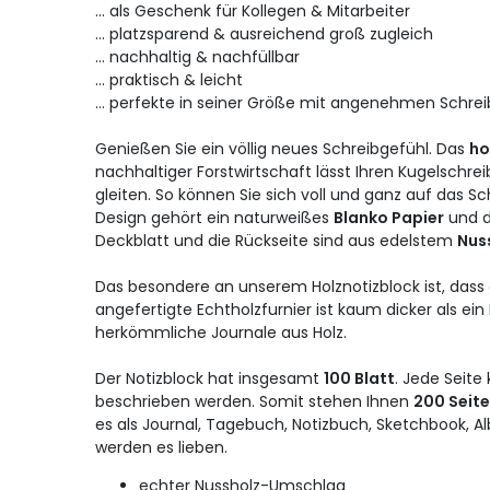
... als Geschenk für Kollegen & Mitarbeiter
... platzsparend & ausreichend groß zugleich
... nachhaltig & nachfüllbar
... praktisch & leicht
... perfekte in seiner Größe mit angenehmen Schre
Genießen Sie ein völlig neues Schreibgefühl. Das
ho
nachhaltiger Forstwirtschaft lässt Ihren Kugelschreib
gleiten. So können Sie sich voll und ganz auf das S
Design gehört ein naturweißes
Blanko Papier
und d
Deckblatt und die Rückseite sind aus edelstem
Nus
Das besondere an unserem Holznotizblock ist, dass e
angefertigte Echtholzfurnier ist kaum dicker als ein B
herkömmliche Journale aus Holz.
Der Notizblock hat insgesamt
100 Blatt
. Jede Seite
beschrieben werden. Somit stehen Ihnen
200 Seit
es als Journal, Tagebuch, Notizbuch, Sketchbook, 
werden es lieben.
echter Nussholz-Umschlag