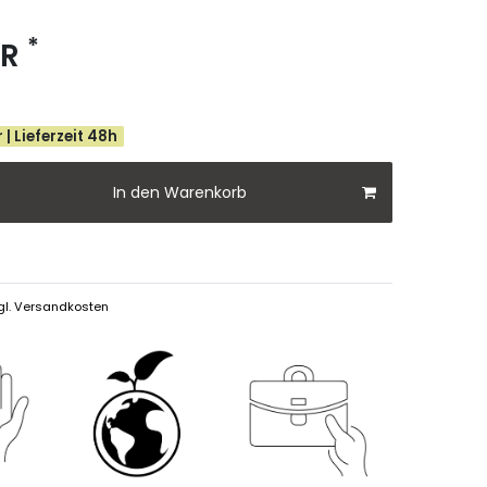
*
UR
 | Lieferzeit 48h
In den Warenkorb
gl.
Versandkosten