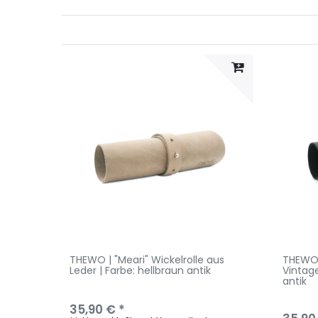
THEWO | "Meari" Wickelrolle aus
THEWO |
Leder | Farbe: hellbraun antik
Vintag
antik
35,90 € *