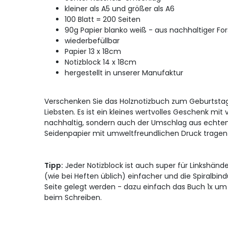
kleiner als A5 und größer als A6
100 Blatt = 200 Seiten
90g Papier blanko weiß - aus nachhaltiger For
wiederbefüllbar
Papier 13 x 18cm
Notizblock 14 x 18cm
hergestellt in unserer Manufaktur
Verschenken Sie das Holznotizbuch zum Geburtstag
Liebsten. Es ist ein kleines wertvolles Geschenk mit 
nachhaltig, sondern auch der Umschlag aus echtem
Seidenpapier mit umweltfreundlichen Druck tragen z
Tipp:
Jeder Notizblock ist auch super für Linkshände
(wie bei Heften üblich) einfacher und die Spiralbi
Seite gelegt werden - dazu einfach das Buch 1x um
beim Schreiben.