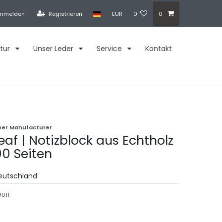
nmelden
Registrieren
EUR
0
0
tur
Unser Leder
Service
Kontakt
her Manufacturer
eaf | Notizblock aus Echtholz
00 Seiten
Deutschland
011