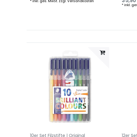
35,90
*
inkl. ges. MwSt.
zzgl.
Versandkosten
*
inkl. ge
10er Set Filzstifte | Original
12er Se