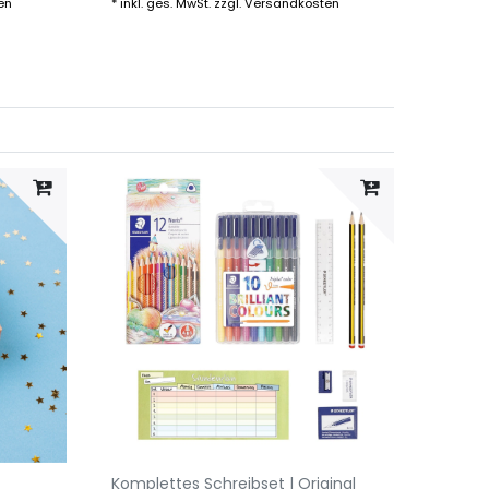
35,90
en
*
inkl. ges. MwSt.
zzgl.
Versandkosten
*
inkl. g
Komplettes Schreibset | Original