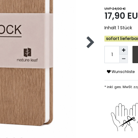
UVP 24,90 €
17,90 E
Inhalt
1
Stück
sofort lieferbar
Wunschliste
* inkl. ges. MwSt. zz