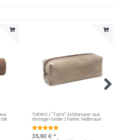
aus
THEWO | "Tami" Schlamper aus
THEWO
ntik
Vintage-Leder | Farbe: hellbraun
Vintag
antik
35,90 € *