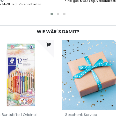
 € *
*
inkl. ges. MwSt.
zzgl.
Versandkost
s. MwSt.
zzgl.
Versandkosten
WIE WÄR`S DAMIT?
t Buntstifte | Original
Geschenk Service