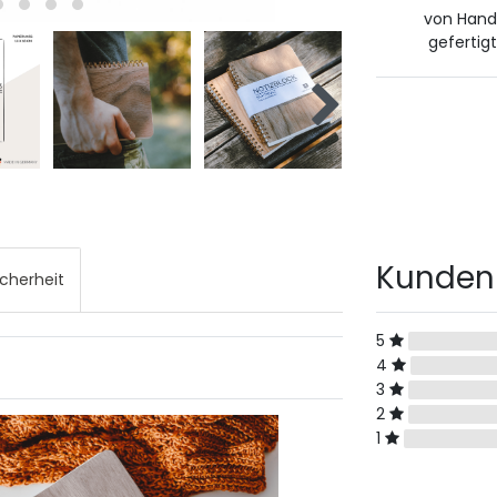
von Han
gefertigt
Kunden
icherheit
5
4
3
2
1