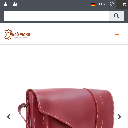
EUR
0
☰