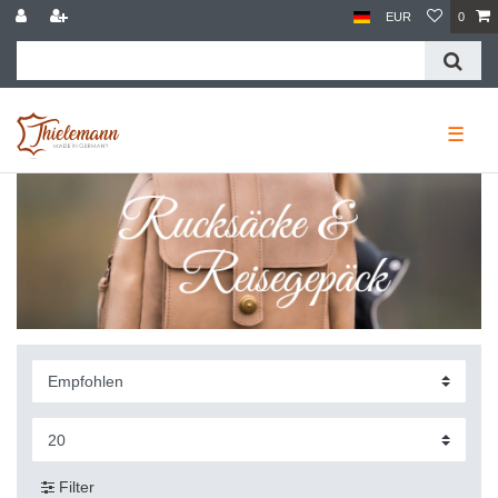
EUR
0
☰
Filter