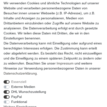
Wir verwenden Cookies und ähnliche Technologien auf unserer
Montag - Freitag
Website und verarbeiten personenbezogene Daten von
07.00 - 12.00 Uhr und 13.00 - 15.00 Uhr
Besucher:innen unserer Webseite (z.B. IP-Adresse), um z.B.
Inhalte und Anzeigen zu personalisieren, Medien von
zusätzlich Dienstag
Drittanbietern einzubinden oder Zugriffe auf unsere Website zu
13.00 - 18.00 Uhr
analysieren. Die Datenverarbeitung erfolgt erst durch gesetzte
Cookies. Wir teilen diese Daten mit Dritten, die wir in den
SERVICE
Einstellungen benennen.
Die Datenverarbeitung kann mit Einwilligung oder aufgrund eines
Versand & Lieferung
berechtigten Interesses erfolgen. Die Zustimmung kann erteilt
Zahlungsmöglichkeiten
oder abgelehnt werden. Es besteht das Recht, nicht einzuwilligen
Rückgabe & Umtausch
und die Einwilligung zu einem späteren Zeitpunkt zu ändern oder
AGB
zu widerrufen. Beachten Sie unser
Impressum
und weitere
Datenschutzerklärung
Hinweise zur Verwendung personenbezogener Daten in unserer
Widerrufsrecht
Daten­schutz­erklärung
.
Widerrufsformular
Impressum
Essenziell
Externe Medien
DHL Wunschzustellung
PayPal
Funktional
Weitere Einstellungen