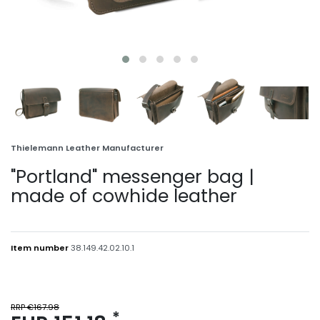
Thielemann Leather Manufacturer
"Portland" messenger bag |
made of cowhide leather
Item number
38.149.42.02.10.1
RRP €167.98
*