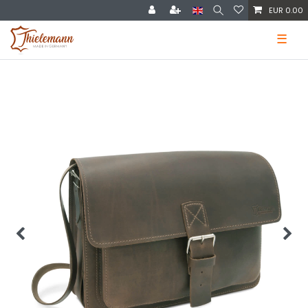
EUR 0.00
☰