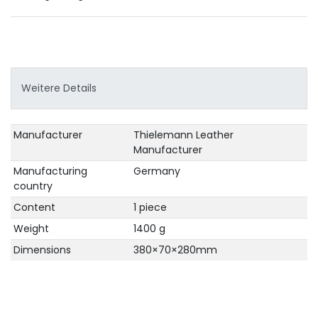
Weitere Details
Technical
Value
Manufacturer
Thielemann Leather
characteristic
Manufacturer
Manufacturing
Germany
country
Content
1 piece
Weight
1400 g
Dimensions
380×70×280mm