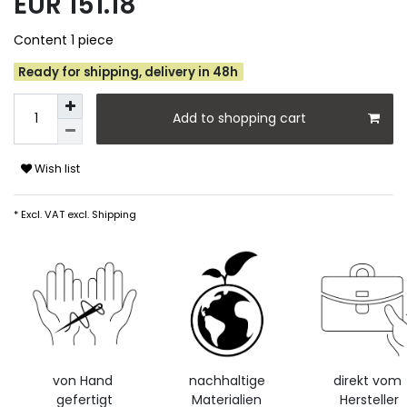
EUR 151.18
Content
1
piece
Ready for shipping, delivery in 48h
Add to shopping cart
Wish list
* Excl. VAT excl.
Shipping
von Hand
nachhaltige
direkt vom
gefertigt
Materialien
Hersteller