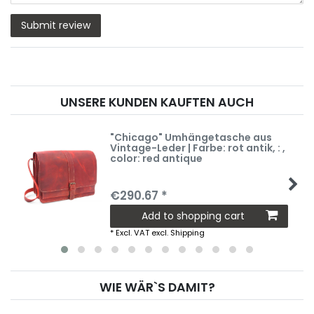
Review
message
Submit review
UNSERE KUNDEN KAUFTEN AUCH
"Chicago" Umhängetasche aus
Vintage-Leder | Farbe: rot antik
, :
,
color: red antique
€290.67 *
Add to shopping cart
*
Excl. VAT
excl.
Shipping
WIE WÄR`S DAMIT?