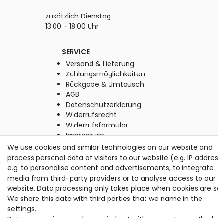
zusätzlich Dienstag
13.00 - 18.00 Uhr
SERVICE
Versand & Lieferung
Zahlungsmöglichkeiten
Rückgabe & Umtausch
AGB
Datenschutzerklärung
Widerrufsrecht
Widerrufsformular
Impressum
We use cookies and similar technologies on our website and
process personal data of visitors to our website (e.g. IP addres
© Copyright M. Thielemann GmbH 2020 | Alle Rechte
e.g. to personalise content and advertisements, to integrate
vorbehalten.
media from third-party providers or to analyse access to our
alle Preise inkl. gesetzlicher MwSt. | zzgl. Versandkosten
website. Data processing only takes place when cookies are s
We share this data with third parties that we name in the
settings.