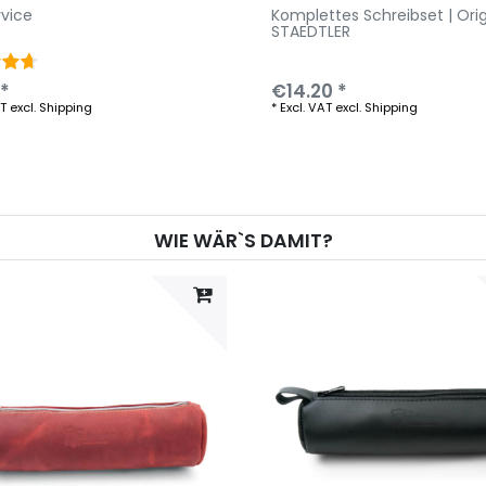
rvice
Komplettes Schreibset | Orig
STAEDTLER
 *
€14.20 *
AT
excl.
Shipping
*
Excl. VAT
excl.
Shipping
WIE WÄR`S DAMIT?