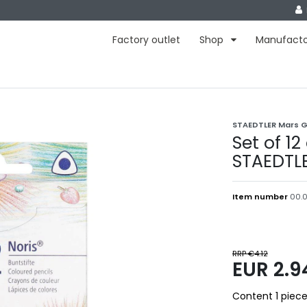
Factory outlet
Shop
Manufact
STAEDTLER Mars 
Set of 12
STAEDTL
Item number
00.
RRP €4.12
EUR 2.
Content
1
piec