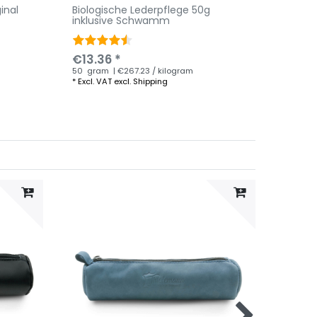
inal
Biologische Lederpflege 50g
inklusive Schwamm
€13.36 *
50
gram
| €267.23 / kilogram
*
Excl. VAT
excl.
Shipping