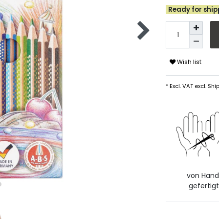
Ready for shipp
Wish list
* Excl. VAT excl.
Ship
von Han
gefertigt