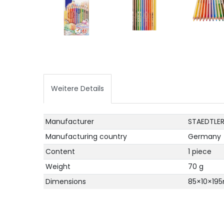
Weitere Details
Technical
Value
Manufacturer
STAEDTLER
characteristic
Manufacturing country
Germany
Content
1 piece
Weight
70 g
Dimensions
85×10×1