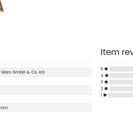
Item re
5
 Mars GmbH & Co. KG
4
3
2
1
95mm