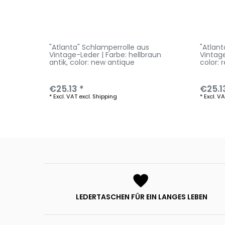
"Atlanta" Schlamperrolle aus
"Atlant
Vintage-Leder | Farbe: hellbraun
Vintage
antik
, color: new antique
color: 
€25.13 *
€25.1
*
Excl. VAT
excl.
Shipping
*
Excl. V
LEDERTASCHEN FÜR EIN LANGES LEBEN