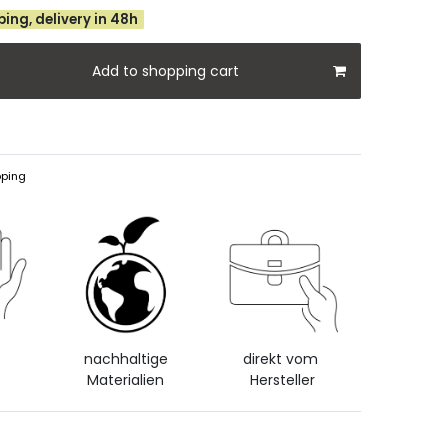
ing, delivery in 48h
Add to shopping cart
ping
d
nachhaltige
direkt vom
Materialien
Hersteller