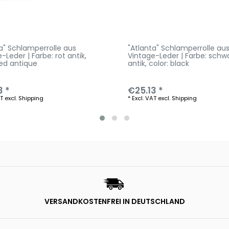
a" Schlamperrolle aus
"Atlanta" Schlamperrolle au
-Leder | Farbe: rot antik
,
Vintage-Leder | Farbe: schw
red antique
antik
, color: black
3 *
€25.13 *
AT
excl.
Shipping
*
Excl. VAT
excl.
Shipping
VERSANDKOSTENFREI IN DEUTSCHLAND