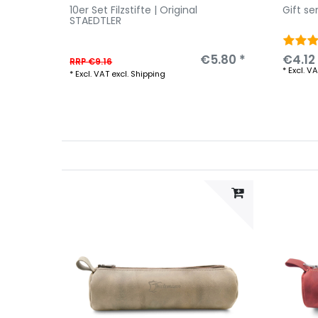
10er Set Filzstifte | Original
Gift se
STAEDTLER
€5.80 *
€4.12
RRP €9.16
*
Excl. V
*
Excl. VAT
excl.
Shipping