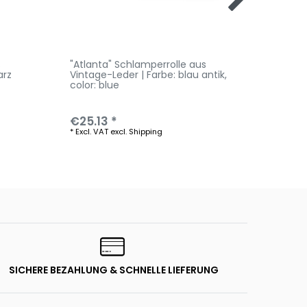
s
"Atlanta" Schlamperrolle aus
"Atlan
arz
Vintage-Leder | Farbe: blau antik
,
Vintag
color: blue
antik
,
€25.13 *
€25.1
*
Excl. VAT
excl.
Shipping
*
Excl. V
SICHERE BEZAHLUNG & SCHNELLE LIEFERUNG