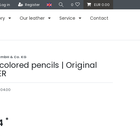
Log in
Register
0
EUR 0.00
ory
Our leather
Service
Contact
GmbH & Co. KG
 colored pencils | Original
ER
004.00
*
94
e