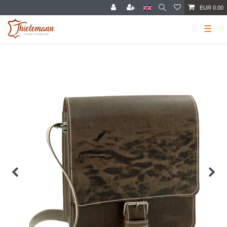
EUR 0.00
☰