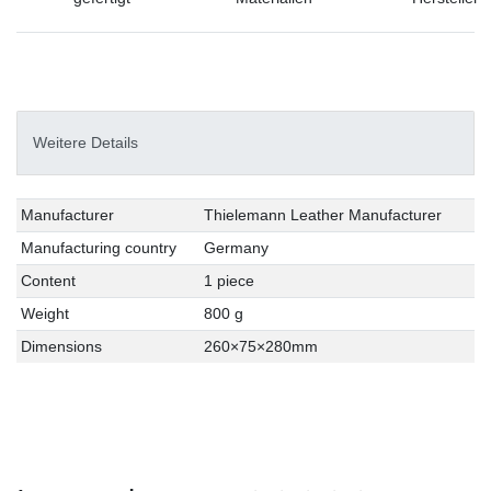
Weitere Details
Technical
Value
Manufacturer
Thielemann Leather Manufacturer
characteristic
Manufacturing country
Germany
Content
1 piece
Weight
800 g
Dimensions
260×75×280mm