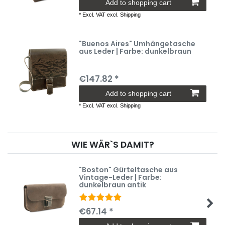
Add to shopping cart
*
Excl. VAT
excl.
Shipping
"Buenos Aires" Umhängetasche
aus Leder | Farbe: dunkelbraun
€147.82 *
Add to shopping cart
*
Excl. VAT
excl.
Shipping
WIE WÄR`S DAMIT?
"Boston" Gürteltasche aus
Vintage-Leder | Farbe:
dunkelbraun antik
€67.14 *