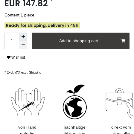
*
EUR 147.82
Content
1
piece
Ready for shipping, delivery in 48h
Add to shopping cart
Wish list
* Excl. VAT excl.
Shipping
von Hand
nachhaltige
direkt vom
gefertigt
Materialien
Hersteller