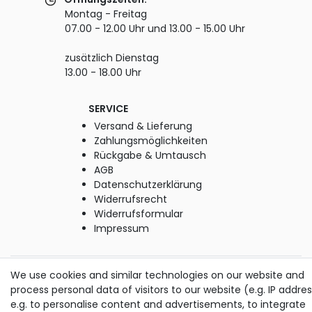
Montag - Freitag
07.00 - 12.00 Uhr und 13.00 - 15.00 Uhr
zusätzlich Dienstag
13.00 - 18.00 Uhr
SERVICE
Versand & Lieferung
Zahlungsmöglichkeiten
Rückgabe & Umtausch
AGB
Datenschutzerklärung
Widerrufsrecht
Widerrufsformular
Impressum
© Copyright M. Thielemann GmbH 2020 | Alle Rechte
We use cookies and similar technologies on our website and
vorbehalten.
process personal data of visitors to our website (e.g. IP addres
alle Preise inkl. gesetzlicher MwSt. | zzgl. Versandkosten
e.g. to personalise content and advertisements, to integrate