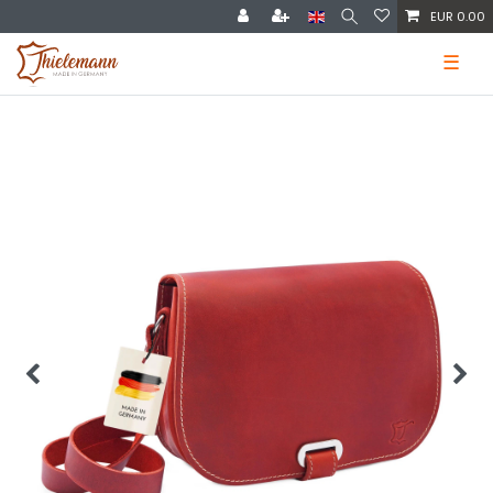
EUR 0.00
☰