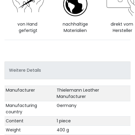
von Hand
nachhaltige
direkt vom
gefertigt
Materialien
Hersteller
Weitere Details
Technical
Value
Manufacturer
Thielemann Leather
characteristic
Manufacturer
Manufacturing
Germany
country
Content
1 piece
Weight
400 g