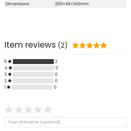
Dimensions
200×45×140mm
Item reviews
(2)
5
2
4
0
3
0
2
0
1
0
Star
1
2
3
4
5
rating
of
of
of
of
of
Your
Placeholder