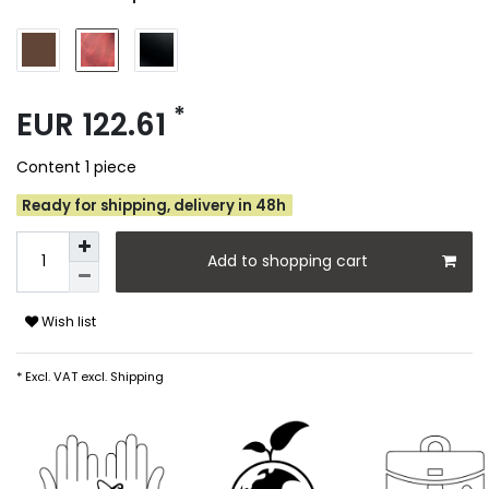
*
EUR 122.61
Content
1
piece
Ready for shipping, delivery in 48h
Add to shopping cart
Wish list
* Excl. VAT excl.
Shipping