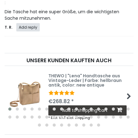
:
Die Tasche hat eine super Größe, um die wichtigsten
Sache mitzunehmen.
T. R.
Add reply
UNSERE KUNDEN KAUFTEN AUCH
THEWO | "Lena" Handtasche aus
Vintage-Leder | Farbe: hellbraun
antik
, color: new antique
€268.82 *
Add to shopping cart
*
Excl. VAT
excl.
Shipping