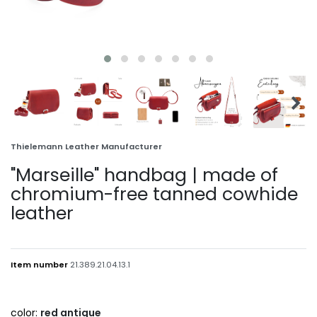
Thielemann Leather Manufacturer
"Marseille" handbag | made of
chromium-free tanned cowhide
leather
Item number
21.389.21.04.13.1
color:
red antique