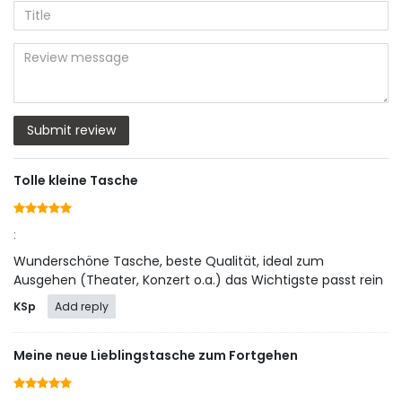
5
5
5
5
5
nickname
star
star
star
star
star
(optional)
Title
rating
rating
rating
rating
rating
Review
message
Submit review
Tolle kleine Tasche
:
Wunderschöne Tasche, beste Qualität, ideal zum
Ausgehen (Theater, Konzert o.a.) das Wichtigste passt rein
KSp
Add reply
Meine neue Lieblingstasche zum Fortgehen