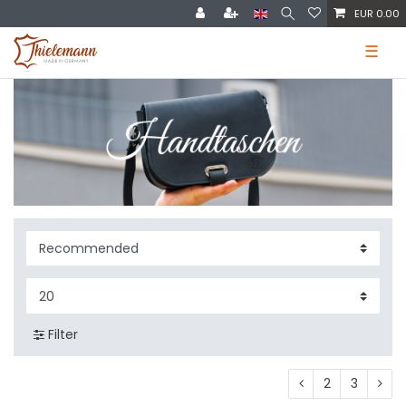
EUR 0.00
☰
Filter
2
3