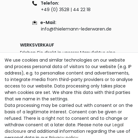
Telefon:
+49 (0) 3528 | 44 22 18
e-Mail:
info@thielemann-lederwaren.de
WERKSVERKAUF
Erleben Sie direkt in unserer Manufaktur eine
unglaublich große Auswahl an Taschen & Co.
We use cookies and similar technologies on our website
und finden Sie Ihr neues Lieblingsstück!
and process personal data of visitors to our website (e.g. IP
address), e.g. to personalise content and advertisements,
Öffnungszeiten:
to integrate media from third-party providers or to analyse
Montag - Freitag
access to our website. Data processing only takes place
07.00 - 12.00 Uhr und 13.00 - 15.00 Uhr
when cookies are set. We share this data with third parties
that we name in the settings.
zusätzlich Dienstag
Data processing may be carried out with consent or on the
13.00 - 18.00 Uhr
basis of a legitimate interest. Consent can be given or
refused. There is a right not to consent and to change or
SERVICE
withdraw consent at a later date. Please note our
Legal
disclosure
and additional information regarding the use of
Versand & Lieferung
personal data in our
Privacy policy
.